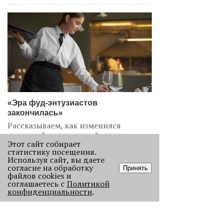
«Эра фуд-энтузиастов
закончилась»
Рассказываем, как изменился
пермский ресторанный рынок после
Этот сайт собирает
«парада закрытий» в начале 2026
статистику посещения.
года.
Используя сайт, вы даете
согласие на обработку
2256
Принять
файлов cookies и
соглашаетесь с
Политикой
конфиденциальности
.