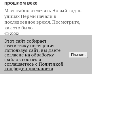
прошлом веке
Масштабно отмечать Новый год на
улицах Перми начали в
послевоенное время. Посмотрите,
как это было.
22902
Этот сайт собирает
статистику посещения.
.
Используя сайт, вы даете
согласие на обработку
Принять
АНАЛИЗ СИТУАЦИИ
файлов cookies и
соглашаетесь с
Политикой
конфиденциальности
.
Старикам тут не место?
В Перми 50-летних гостей не
пустили в бар - зумеры не хотят петь