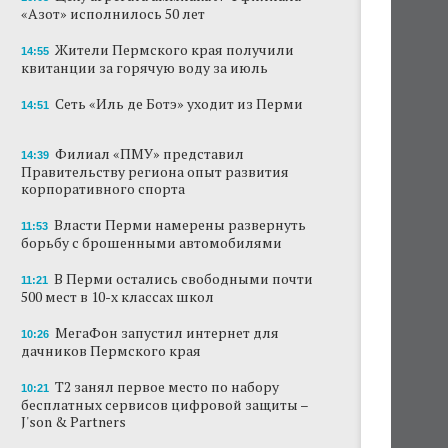
«Азот» исполнилось 50 лет
В субботу в центре Перми выступит DJ Smash
Жители Пермского края получили
14:55
квитанции за горячую воду за июль
Сеть «Иль де Ботэ» уходит из Перми
Сеть «Иль де Ботэ» уходит из Перми
Власти Перми намерены развернуть борьбу
14:51
с брошенными автомобилями
Филиал «ПМУ» представил
14:39
Продажи туров из Перми в Абхазию упали
Правительству региона опыт развития
на 30%
корпоративного спорта
Власти вернулись к проекту большого
Власти Перми намерены развернуть
11:53
стадиона в Камской долине Перми
борьбу с брошенными автомобилями
В Перми остались свободными почти
В Перми закрывается ресторан «Желтая
11:21
лисица»
500 мест в 10-х классах школ
МегаФон запустил интернет для
В Перми в пустой чаше бассейна пройдет
10:26
дачников Пермского края
театральный фестиваль
Т2 занял первое место по набору
10:21
бесплатных сервисов цифровой защиты –
J'son & Partners