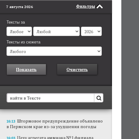
Фильтры
7 августа 2026
Тексты за
Тексты из сюжета
Показать
Очистить
В Пермском крае установят новые станции
Штормовое предупреждение объявлено
16:13
обнаружения беспилотников
в Пермском крае из-за ухудшения погоды
Они используются для обнаружения и
отслеживания БПЛА в воздухе.
Цеху агрегата аммиака №1 филиала
16:03