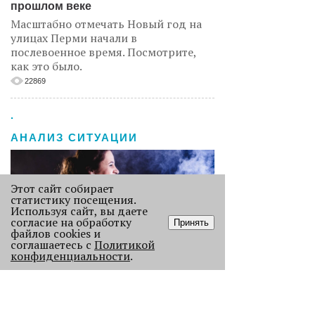
прошлом веке
Масштабно отмечать Новый год на
улицах Перми начали в
послевоенное время. Посмотрите,
как это было.
22869
.
АНАЛИЗ СИТУАЦИИ
Этот сайт собирает
статистику посещения.
Используя сайт, вы даете
согласие на обработку
Принять
файлов cookies и
соглашаетесь с
Политикой
конфиденциальности
.
Старикам тут не место?
В Перми 50-летних гостей не
пустили в бар - зумеры не хотят петь