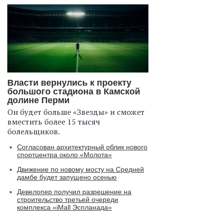
Власти вернулись к проекту
большого стадиона в Камской
долине Перми
Он будет больше «Звезды» и сможет
вместить более 15 тысяч
болельщиков.
Согласован архитектурный облик нового
спортцентра около «Молота»
Движение по новому мосту на Средней
дамбе будет запущено осенью
Девелопер получил разрешение на
строительство третьей очереди
комплекса «iMall Эспланада»