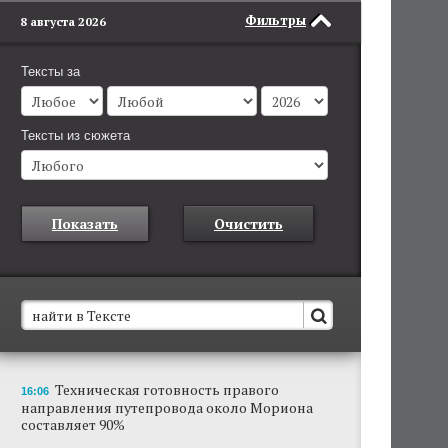
Фильтры
8 августа 2026
Тексты за
Тексты из сюжета
Показать
Очистить
В Пермском крае установят новые станции
Техническая готовность правого
16:06
обнаружения беспилотников
направления путепровода около Мориона
Они используются для обнаружения и
составляет 90%
отслеживания БПЛА в воздухе.