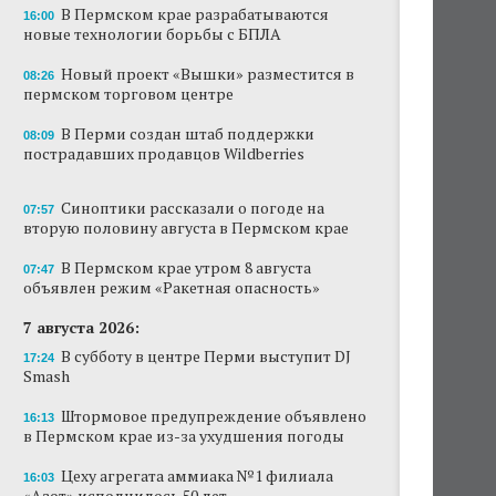
В Пермском крае разрабатываются
16:00
Новый проект «Вышки» разместится в
новые технологии борьбы с БПЛА
пермском торговом центре
Новый проект «Вышки» разместится в
08:26
пермском торговом центре
В Перми создан штаб поддержки
пострадавших продавцов Wildberries
В Перми создан штаб поддержки
08:09
пострадавших продавцов Wildberries
В субботу в центре Перми выступит DJ Smash
Сеть «Иль де Ботэ» уходит из Перми
Синоптики рассказали о погоде на
07:57
вторую половину августа в Пермском крае
Власти Перми намерены развернуть борьбу
с брошенными автомобилями
В Пермском крае утром 8 августа
07:47
объявлен режим «Ракетная опасность»
Продажи туров из Перми в Абхазию упали
7 августа 2026:
на 30%
В субботу в центре Перми выступит DJ
17:24
Власти вернулись к проекту большого
Smash
стадиона в Камской долине Перми
Штормовое предупреждение объявлено
16:13
в Пермском крае из-за ухудшения погоды
Цеху агрегата аммиака №1 филиала
16:03
«Азот» исполнилось 50 лет