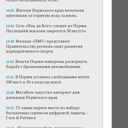
Жители Пермского края получили
14:55
квитанции за горячую воду за июль
Сеть «Иль де Ботэ» уходит из Перми.
14:51
Последний магазин закроется 30 августа
Филиал «ПМУ» представил
14:39
Правительству региона опыт развития
корпоративного спорта
Власти Перми намерены развернуть
11:53
борьбу с брошенными автомобилями
В Перми остались свободными почти
11:21
500 мест в 10-х классах школ
МегаФон запустил интернет для
10:26
дачников Пермского края
Т2 занял первое место по набору
10:21
бесплатных сервисов цифровой защиты –
J'son & Partners
«Пермэнергосбыт» предупредил о