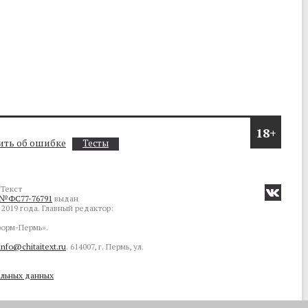
18+
ть об ошибке
Тесты
Текст
№ФС77-76791
выдан
2019 года. Главный редактор:
орм-Пермь».
info@chitaitext.ru
. 614007, г. Пермь, ул.
альных данных