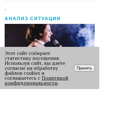
.
АНАЛИЗ СИТУАЦИИ
Этот сайт собирает
статистику посещения.
Используя сайт, вы даете
согласие на обработку
Принять
файлов cookies и
соглашаетесь с
Политикой
Старикам тут не место?
конфиденциальности
.
В Перми 50-летних гостей не
пустили в бар - зумеры не хотят петь
песни миллениалов в караоке.
2251