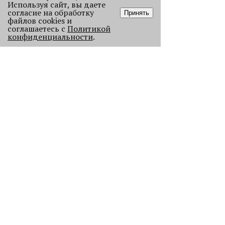
Используя сайт, вы даете
согласие на обработку
Принять
файлов cookies и
соглашаетесь с
Политикой
конфиденциальности
.
Как выглядела новогодняя Пермь в
прошлом веке
Масштабно отмечать Новый год на
улицах Перми начали в
послевоенное время. Посмотрите,
как это было.
22719
.
АНАЛИЗ СИТУАЦИИ