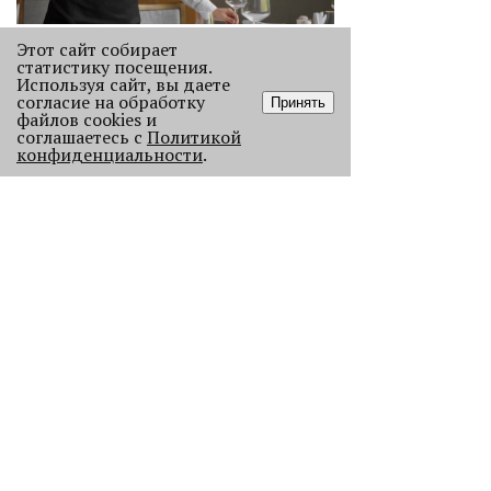
Этот сайт собирает
«Эра фуд-энтузиастов
статистику посещения.
закончилась»
Используя сайт, вы даете
Рассказываем, как изменился
согласие на обработку
Принять
пермский ресторанный рынок после
файлов cookies и
соглашаетесь с
Политикой
«парада закрытий» в начале 2026
конфиденциальности
.
года.
2256
Как выглядела новогодняя Пермь в
прошлом веке
Масштабно отмечать Новый год на