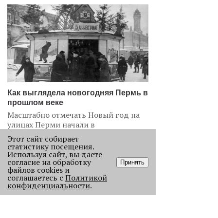
Как выглядела новогодняя Пермь в
прошлом веке
Масштабно отмечать Новый год на
улицах Перми начали в
послевоенное время. Посмотрите,
Этот сайт собирает
как это было.
статистику посещения.
Используя сайт, вы даете
22765
согласие на обработку
Принять
файлов cookies и
соглашаетесь с
Политикой
.
конфиденциальности
.
АНАЛИЗ СИТУАЦИИ