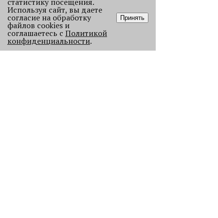
статистику посещения.
Используя сайт, вы даете
согласие на обработку
Принять
файлов cookies и
соглашаетесь с
Политикой
конфиденциальности
.
Старикам тут не место?
В Перми 50-летних гостей не
пустили в бар - зумеры не хотят петь
песни миллениалов в караоке.
2225