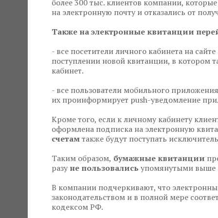
более 300 тыс. клиентов компании, которы
на электронную почту и отказались от пол
Также на электронные квитанции перей
- все посетители личного кабинета на сайт
поступлении новой квитанции, в котором т
кабинет.
- все пользователи мобильного приложения
их проинформирует push-уведомление при
Кроме того, если к личному кабинету клиен
оформлена подписка на электронную квит
счетам
также будут поступать исключител
Таким образом,
бумажные квитанции
про
разу
не пользовались
упомянутыми выше
В компании подчеркивают, что электронны
законодательством и в полной мере соотв
кодексом РФ.