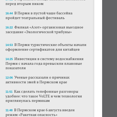
перед вторым пиком
В Перми закрывается ресторан «Желтая
лисица»
В Перми в пустой чаше бассейна
16:44
пройдет театральный фестиваль
В Перми в пустой чаше бассейна пройдет
театральный фестиваль
Филиал «Азот» организовал выездное
16:22
заседание «Экологической трибуны»
В Перми туристические объекты начали
оформление сертификатов для китайцев
В Перми туристические объекты начали
14:53
оформление сертификатов для китайцев
Ученые рассказали о причинах активности
змей в Пермском крае
Инвестиции в систему водоснабжения
14:25
Перми с начала года превысили плановые
Ученые начали изучение состояния
показатели
Кунгурской ледяной пещеры
Ученые рассказали о причинах
12:06
На одном из участков реки Мулянка
активности змей в Пермском крае
завершена очистка берега от
нефтепродуктов
Как сделать телефонные разговоры
11:51
удобнее: что такое VoLTE и чем технология
приглянулась пермякам
В Перми этим летом водители такси
работают без отпусков
В Пермском крае 6 августа введен
11:48
режим «Ракетная опасность»