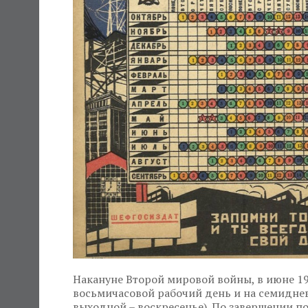
Накануне Второй мировой войны, в июне 194
восьмичасовой рабочий день и на семидне
выходной – воскресенье). По завершении п