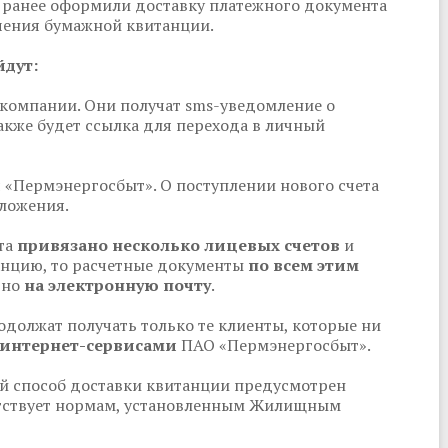
е ранее оформили доставку платежного документа
учения бумажной квитанции.
дут:
е компании. Они получат sms-уведомление о
акже будет ссылка для перехода в личный
 «Пермэнергосбыт». О поступлении нового счета
ложения.
та
привязано несколько лицевых счетов
и
анцию, то расчетные документы
по всем этим
ьно
на электронную почту
.
должат получать только те клиенты, которые ни
интернет-сервисами
ПАО «Пермэнергосбыт».
й способ доставки квитанции предусмотрен
етствует нормам, установленным Жилищным