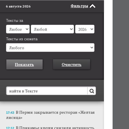
Фильтры
6 августа 2026
Тексты за
Тексты из сюжета
Показать
Очистить
В Пермском крае установят новые станции
В Перми закрывается ресторан «Желтая
17:43
обнаружения беспилотников
лисица»
Они используются для обнаружения и
отслеживания БПЛА в воздухе.
В Прикамье клещи снизили активность
17:12