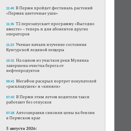
В Перми пройдет фестиваль растений
11:40
«Пермяк цветочные уши»
Т2 перезапускает программу «Выгодно
11:35
вместе» – теперь и для абонентов других
операторов
Ученые начали изучение состояния
11:23
Кунгурской ледяной пещеры
На одном из участков реки Мулянка
10:31
завершена очистка берега от
нефтепродуктов
МегаФон раскрыл портрет покупателей
09:41
«раскладушек» и «книжек»
В Перми этим летом водители такси
07:43
работают без отпусков
Автозаправки снизили цены на бензин
07:28
в Пермском крае
5 августа 2026: