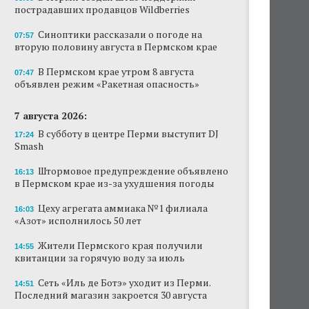
пострадавших продавцов Wildberries
Новый проект «Вышки» разместится в
пермском торговом центре
Синоптики рассказали о погоде на
07:57
вторую половину августа в Пермском крае
В Перми создан штаб поддержки
пострадавших продавцов Wildberries
В Пермском крае утром 8 августа
07:47
объявлен режим «Ракетная опасность»
В субботу в центре Перми выступит DJ Smash
7 августа 2026:
Сеть «Иль де Ботэ» уходит из Перми
В субботу в центре Перми выступит DJ
17:24
Smash
Власти Перми намерены развернуть борьбу
с брошенными автомобилями
Штормовое предупреждение объявлено
16:13
в Пермском крае из-за ухудшения погоды
Продажи туров из Перми в Абхазию упали
на 30%
Цеху агрегата аммиака №1 филиала
16:03
«Азот» исполнилось 50 лет
Власти вернулись к проекту большого
стадиона в Камской долине Перми
Жители Пермского края получили
14:55
квитанции за горячую воду за июль
Сеть «Иль де Ботэ» уходит из Перми.
14:51
Последний магазин закроется 30 августа