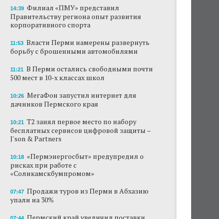
Филиал «ПМУ» представил
14:39
Правительству региона опыт развития
корпоративного спорта
Власти Перми намерены развернуть
11:53
борьбу с брошенными автомобилями
В Перми остались свободными почти
11:21
500 мест в 10-х классах школ
МегаФон запустил интернет для
10:26
дачников Пермского края
Т2 занял первое место по набору
10:21
бесплатных сервисов цифровой защиты –
J'son & Partners
«Пермэнергосбыт» предупредил о
10:18
рисках при работе с
«Соликамскбумпромом»
Продажи туров из Перми в Абхазию
07:47
упали на 30%
Пермский край увеличил поставки
07:44