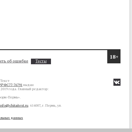
18+
ть об ошибке
Тесты
Текст
№ФС77-76791
выдан
2019 года. Главный редактор:
орм-Пермь».
info@chitaitext.ru
. 614007, г. Пермь, ул.
альных данных