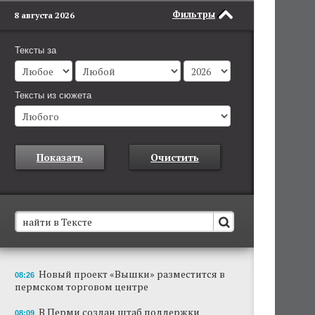
Фильтры
8 августа 2026
Тексты за
Тексты из сюжета
Показать
Очистить
В Пермском крае установят новые станции
Новый проект «Вышки» разместится в
08:26
обнаружения беспилотников
пермском торговом центре
Они используются для обнаружения и
отслеживания БПЛА в воздухе.
В Перми создан штаб поддержки
08:09