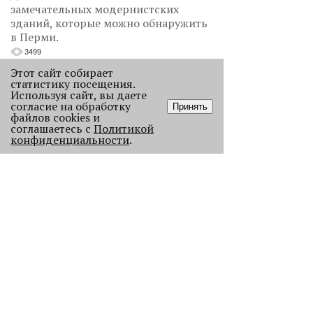
замечательных модернистских
зданий, которые можно обнаружить
в Перми.
3499
Этот сайт собирает
статистику посещения.
Используя сайт, вы даете
согласие на обработку
Принять
файлов cookies и
соглашаетесь с
Политикой
конфиденциальности
.
«Эра фуд-энтузиастов
закончилась»
Рассказываем, как изменился
пермский ресторанный рынок после
«парада закрытий» в начале 2026
года.
2273