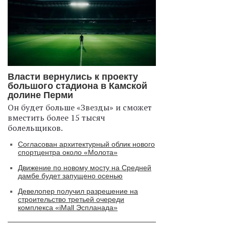
Власти вернулись к проекту
большого стадиона в Камской
долине Перми
Он будет больше «Звезды» и сможет
вместить более 15 тысяч
болельщиков.
Согласован архитектурный облик нового
спортцентра около «Молота»
Движение по новому мосту на Средней
дамбе будет запущено осенью
Девелопер получил разрешение на
строительство третьей очереди
комплекса «iMall Эспланада»