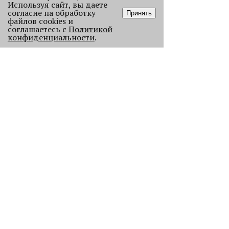
Используя сайт, вы даете
согласие на обработку
Принять
файлов cookies и
соглашаетесь с
Политикой
конфиденциальности
.
Как выглядела новогодняя Пермь в
прошлом веке
Масштабно отмечать Новый год на
улицах Перми начали в
послевоенное время. Посмотрите,
как это было.
22765
.
АНАЛИЗ СИТУАЦИИ