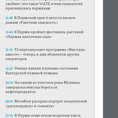
удобнее: что такое VoLTE и чем технология
Ученые рассказали о причинах активности
приглянулась пермякам
змей в Пермском крае
В Пермском крае 6 августа введен
11:48
режим «Ракетная опасность»
Ученые начали изучение состояния
Кунгурской ледяной пещеры
В Перми пройдет фестиваль растений
11:40
«Пермяк цветочные уши»
На одном из участков реки Мулянка
завершена очистка берега от
нефтепродуктов
Т2 перезапускает программу «Выгодно
11:35
вместе» – теперь и для абонентов других
В Перми этим летом водители такси
операторов
работают без отпусков
Ученые начали изучение состояния
11:23
Автозаправки снизили цены на бензин в
Кунгурской ледяной пещеры
Пермском крае
На одном из участков реки Мулянка
10:31
В Перми задержали мужчину,
завершена очистка берега от
передававшего за границу данные о
нефтепродуктов
нефтепереработке
МегаФон раскрыл портрет покупателей
09:41
«раскладушек» и «книжек»
Пермские водители начали отказываться от
поездок на машинах из-за цены бензина
В Перми этим летом водители такси
07:43