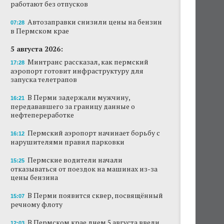
работают без отпусков
Автозаправки снизили цены на бензин
07:28
в Пермском крае
5 августа 2026:
Минтранс рассказал, как пермский
17:28
аэропорт готовит инфраструктуру для
запуска телетрапов
В Перми задержали мужчину,
16:21
передававшего за границу данные о
нефтепереработке
Пермский аэропорт начинает борьбу с
16:12
нарушителями правил парковки
Пермские водители начали
15:25
отказываться от поездок на машинах из-за
цены бензина
В Перми появится сквер, посвящённый
15:07
речному флоту
В Пермском крае днем 5 августа ввели
12:03