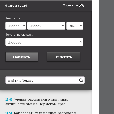
Фильтры
6 августа 2026
Тексты за
Тексты из сюжета
Показать
Очистить
В Пермском крае установят новые станции
Ученые рассказали о причинах
12:06
обнаружения беспилотников
активности змей в Пермском крае
Они используются для обнаружения и
отслеживания БПЛА в воздухе.
Как сделать телефонные разговоры
11:51