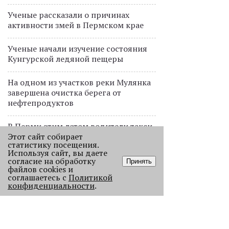
Ученые рассказали о причинах
активности змей в Пермском крае
Ученые начали изучение состояния
Кунгурской ледяной пещеры
На одном из участков реки Мулянка
завершена очистка берега от
нефтепродуктов
В Перми этим летом водители такси
Этот сайт собирает
работают без отпусков
статистику посещения.
Используя сайт, вы даете
согласие на обработку
Принять
файлов cookies и
ПРОЕКТЫ
соглашаетесь с
Политикой
В Перми голосовой робот будет
конфиденциальности
.
обрабатывать звонки от
пассажиров общественного
транспорта
ДАННЫЕ