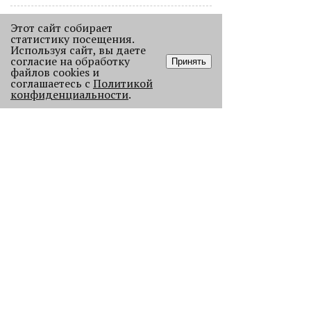
Этот сайт собирает
статистику посещения.
Используя сайт, вы даете
согласие на обработку
Принять
файлов cookies и
соглашаетесь с
Политикой
конфиденциальности
.
«Эра фуд-энтузиастов
закончилась»
Рассказываем, как изменился
пермский ресторанный рынок после
«парада закрытий» в начале 2026
года.
2273
.
АНАЛИЗ СИТУАЦИИ