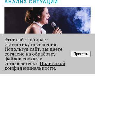
АНАЛИЗ СИТУАЦИИ
Этот сайт собирает
статистику посещения.
Используя сайт, вы даете
согласие на обработку
Принять
файлов cookies и
Старикам тут не место?
соглашаетесь с
Политикой
конфиденциальности
.
В Перми 50-летних гостей не
пустили в бар - зумеры не хотят петь
песни миллениалов в караоке.
2362