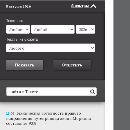
Фильтры
8 августа 2026
Тексты за
Тексты из сюжета
Показать
Очистить
В Пермском крае установят новые станции
Техническая готовность правого
16:06
обнаружения беспилотников
направления путепровода около Мориона
Они используются для обнаружения и
составляет 90%
отслеживания БПЛА в воздухе.