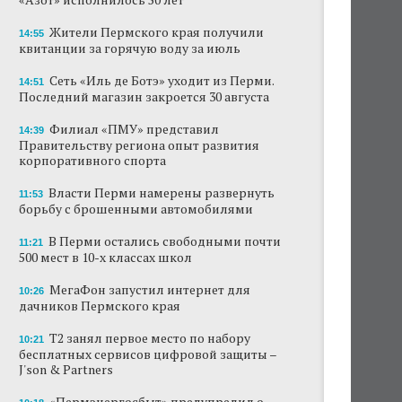
Жители Пермского края получили
14:55
квитанции за горячую воду за июль
Сеть «Иль де Ботэ» уходит из Перми.
14:51
Последний магазин закроется 30 августа
Филиал «ПМУ» представил
14:39
Правительству региона опыт развития
корпоративного спорта
Власти Перми намерены развернуть
11:53
борьбу с брошенными автомобилями
В Перми остались свободными почти
11:21
500 мест в 10-х классах школ
МегаФон запустил интернет для
10:26
дачников Пермского края
Т2 занял первое место по набору
10:21
бесплатных сервисов цифровой защиты –
J'son & Partners
«Пермэнергосбыт» предупредил о