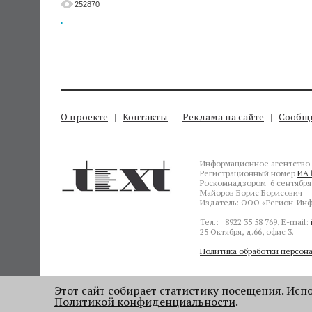
252870
.
О проекте
Контакты
Реклама на сайте
Сообщи
Информационное агентство 
Регистрационный номер
ИА 
Роскомнадзором 6 сентября 
Майоров Борис Борисович
Издатель: ООО «Регион-Инф
Тел.: 8922 35 58 769, E-mail:
25 Октября, д.66, офис 3.
Политика обработки персон
Этот сайт собирает статистику посещения. Испол
Политикой конфиденциальности
.