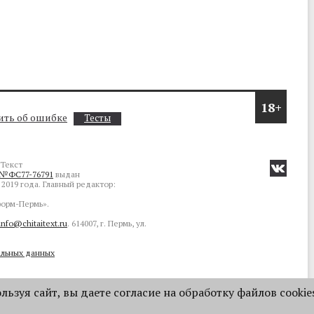
18+
ть об ошибке
Тесты
Текст
№ФС77-76791
выдан
2019 года. Главный редактор:
орм-Пермь».
info@chitaitext.ru
. 614007, г. Пермь, ул.
альных данных
ьзуя сайт, вы даете согласие на обработку файлов cookie