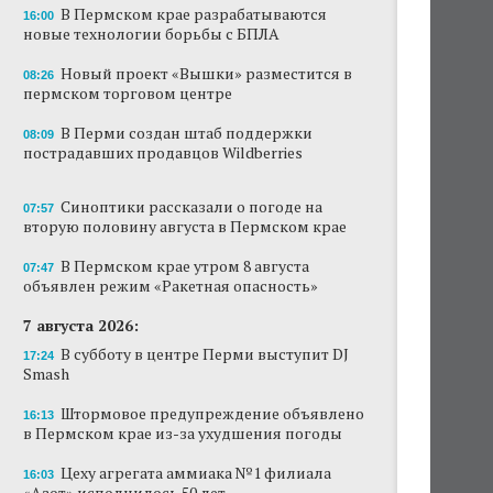
В Пермском крае разрабатываются
16:00
Новый проект «Вышки» разместится в
новые технологии борьбы с БПЛА
пермском торговом центре
Новый проект «Вышки» разместится в
08:26
пермском торговом центре
В Перми создан штаб поддержки
пострадавших продавцов Wildberries
В Перми создан штаб поддержки
08:09
пострадавших продавцов Wildberries
В субботу в центре Перми выступит DJ Smash
Сеть «Иль де Ботэ» уходит из Перми
Синоптики рассказали о погоде на
07:57
вторую половину августа в Пермском крае
Власти Перми намерены развернуть борьбу
с брошенными автомобилями
В Пермском крае утром 8 августа
07:47
объявлен режим «Ракетная опасность»
Продажи туров из Перми в Абхазию упали
7 августа 2026:
на 30%
В субботу в центре Перми выступит DJ
17:24
Власти вернулись к проекту большого
Smash
стадиона в Камской долине Перми
Штормовое предупреждение объявлено
16:13
в Пермском крае из-за ухудшения погоды
Цеху агрегата аммиака №1 филиала
16:03
«Азот» исполнилось 50 лет