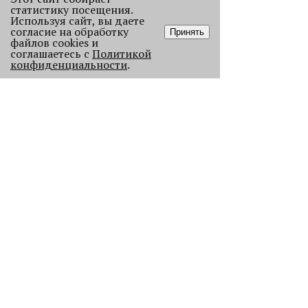
статистику посещения.
Используя сайт, вы даете
согласие на обработку
Принять
файлов cookies и
соглашаетесь с
Политикой
конфиденциальности
.
Старикам тут не место?
В Перми 50-летних гостей не
пустили в бар - зумеры не хотят петь
песни миллениалов в караоке.
2362