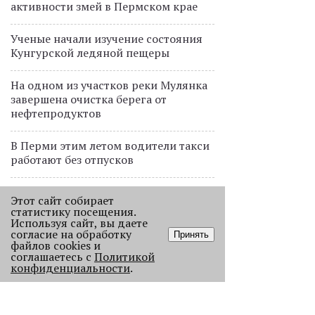
активности змей в Пермском крае
Ученые начали изучение состояния
Кунгурской ледяной пещеры
На одном из участков реки Мулянка
завершена очистка берега от
нефтепродуктов
В Перми этим летом водители такси
работают без отпусков
Автозаправки снизили цены на
Этот сайт собирает
бензин в Пермском крае
статистику посещения.
Используя сайт, вы даете
согласие на обработку
Принять
файлов cookies и
ПРОЕКТЫ
соглашаетесь с
Политикой
В Перми голосовой робот будет
конфиденциальности
.
обрабатывать звонки от
пассажиров общественного
транспорта