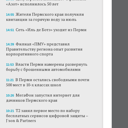
«Азот» исполнилось 50 лет
В субботу в центре Перми выступит DJ Smash
Жители Пермского края получили
14:55
квитанции за горячую воду за июль
Сеть «Иль де Ботэ» уходит из Перми
Сеть «Иль де Ботэ» уходит из Перми
Власти Перми намерены развернуть борьбу
14:51
с брошенными автомобилями
Филиал «ПМУ» представил
14:39
Продажи туров из Перми в Абхазию упали
Правительству региона опыт развития
на 30%
корпоративного спорта
Власти вернулись к проекту большого
Власти Перми намерены развернуть
11:53
стадиона в Камской долине Перми
борьбу с брошенными автомобилями
В Перми остались свободными почти
В Перми закрывается ресторан «Желтая
11:21
лисица»
500 мест в 10-х классах школ
МегаФон запустил интернет для
В Перми в пустой чаше бассейна пройдет
10:26
дачников Пермского края
театральный фестиваль
Т2 занял первое место по набору
10:21
бесплатных сервисов цифровой защиты –
J'son & Partners