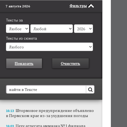
Фильтры
7 августа 2026
Тексты за
Тексты из сюжета
Показать
Очистить
В Пермском крае установят новые станции
Штормовое предупреждение объявлено
16:13
обнаружения беспилотников
в Пермском крае из-за ухудшения погоды
Они используются для обнаружения и
отслеживания БПЛА в воздухе.
Цеху агрегата аммиака №1 филиала
16:03