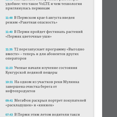
удобнее: что такое VoLTE и чем технология
Ученые рассказали о причинах активности
приглянулась пермякам
змей в Пермском крае
В Пермском крае 6 августа введен
11:48
режим «Ракетная опасность»
Ученые начали изучение состояния
Кунгурской ледяной пещеры
В Перми пройдет фестиваль растений
11:40
«Пермяк цветочные уши»
На одном из участков реки Мулянка
завершена очистка берега от
нефтепродуктов
Т2 перезапускает программу «Выгодно
11:35
вместе» – теперь и для абонентов других
В Перми этим летом водители такси
операторов
работают без отпусков
Ученые начали изучение состояния
11:23
Автозаправки снизили цены на бензин в
Кунгурской ледяной пещеры
Пермском крае
На одном из участков реки Мулянка
10:31
В Перми задержали мужчину,
завершена очистка берега от
передававшего за границу данные о
нефтепродуктов
нефтепереработке
МегаФон раскрыл портрет покупателей
09:41
«раскладушек» и «книжек»
Пермские водители начали отказываться от
поездок на машинах из-за цены бензина
В Перми этим летом водители такси
07:43