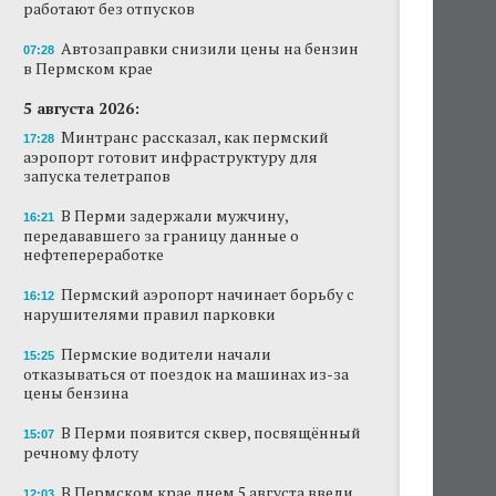
работают без отпусков
Автозаправки снизили цены на бензин
07:28
в Пермском крае
5 августа 2026:
Минтранс рассказал, как пермский
17:28
аэропорт готовит инфраструктуру для
запуска телетрапов
В Перми задержали мужчину,
16:21
передававшего за границу данные о
нефтепереработке
Пермский аэропорт начинает борьбу с
16:12
нарушителями правил парковки
Пермские водители начали
15:25
отказываться от поездок на машинах из-за
цены бензина
В Перми появится сквер, посвящённый
15:07
речному флоту
В Пермском крае днем 5 августа ввели
12:03