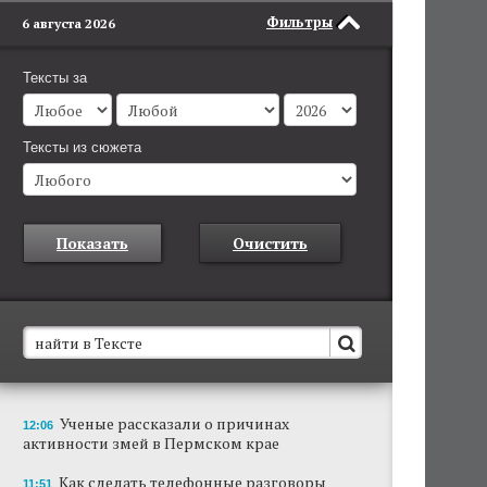
Фильтры
6 августа 2026
Тексты за
Тексты из сюжета
Показать
Очистить
В Пермском крае установят новые станции
Ученые рассказали о причинах
12:06
обнаружения беспилотников
активности змей в Пермском крае
Они используются для обнаружения и
отслеживания БПЛА в воздухе.
Как сделать телефонные разговоры
11:51