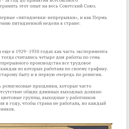
транить этот опыт на весь Советский Союз.
первые «пятидневки-непрерывки», и как Пермь
нию пятидневной недели в стране:
еще в 1929–1930 годах как часть эксперимента
 тогда считались четыре дня работы по семь
непрерывного производства все трудовое
 каждая из которых работала по своему графику.
старому быту и в первую очередь по религии.
ь религиозные праздники, которые часто
е отсутствие общих длинных выходных должно
 цветовые группы, выходные у работников
ня в году, чтобы страна не работала, но каждый
тников.