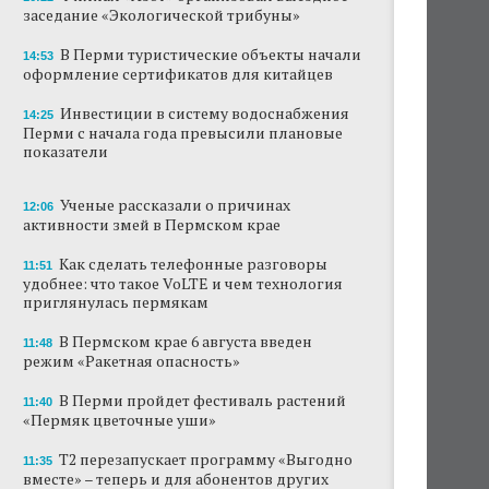
заседание «Экологической трибуны»
В Перми туристические объекты начали
оформление сертификатов для китайцев
В Перми туристические объекты начали
14:53
оформление сертификатов для китайцев
Ученые рассказали о причинах активности
змей в Пермском крае
Инвестиции в систему водоснабжения
14:25
Перми с начала года превысили плановые
показатели
Ученые начали изучение состояния
Кунгурской ледяной пещеры
Ученые рассказали о причинах
12:06
На одном из участков реки Мулянка
активности змей в Пермском крае
завершена очистка берега от
нефтепродуктов
Как сделать телефонные разговоры
11:51
удобнее: что такое VoLTE и чем технология
В Перми этим летом водители такси
приглянулась пермякам
работают без отпусков
В Пермском крае 6 августа введен
11:48
Автозаправки снизили цены на бензин в
режим «Ракетная опасность»
Пермском крае
В Перми пройдет фестиваль растений
11:40
«Пермяк цветочные уши»
В Перми задержали мужчину,
передававшего за границу данные о
Т2 перезапускает программу «Выгодно
нефтепереработке
11:35
вместе» – теперь и для абонентов других