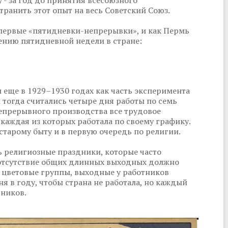
 - за год до принятия всесоюзного
транить этот опыт на весь Советский Союз.
первые «пятидневки-непрерывки», и как Пермь
нию пятидневной недели в стране:
еще в 1929–1930 годах как часть эксперимента
 тогда считались четыре дня работы по семь
непрерывного производства все трудовое
 каждая из которых работала по своему графику.
старому быту и в первую очередь по религии.
ь религиозные праздники, которые часто
е отсутствие общих длинных выходных должно
 цветовые группы, выходные у работников
ня в году, чтобы страна не работала, но каждый
тников.