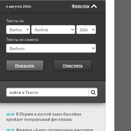
Фильтры
6 августа 2026
Тексты за
Тексты из сюжета
Показать
Очистить
В Пермском крае установят новые станции
В Перми в пустой чаше бассейна
16:44
обнаружения беспилотников
пройдет театральный фестиваль
Они используются для обнаружения и
отслеживания БПЛА в воздухе.
Филиал «Азот» организовал выездное
16:22