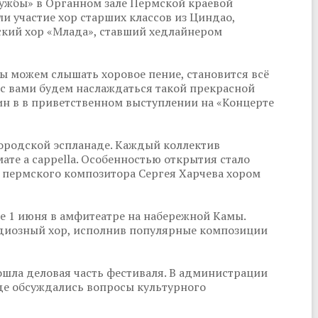
ружбы» в Органном зале Пермской краевой
 участие хор старших классов из Циндао,
мский хор «Млада», ставший хедлайнером
мы можем слышать хоровое пение, становится всё
ы с вами будем наслаждаться такой прекрасной
ин в в приветственном выступлении на «Концерте
ородской эспланаде. Каждый коллектив
ате a cappella. Особенностью открытия стало
пермского композитора Сергея Харчева хором
е 1 июня в амфитеатре на набережной Камы.
ндиозный хор, исполнив популярные композиции
шла деловая часть фестиваля. В администрации
где обсуждались вопросы культурного