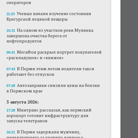
операторов
Ученые начали изучение состояния
11:23
Кунгурской ледяной пещеры
На одном из участков реки Мулянка
10:31
завершена очистка берега от
нефтепродуктов
МегаФон раскрыл портрет покупателей
09:41
«раскладушек» и «книжек»
В Перми этим летом водители такси
07:43
работают без отпусков
Автозаправки снизили цены на бензин
07:28
в Пермском крае
5 августа 2026:
Минтранс рассказал, как пермский
17:28
аэропорт готовит инфраструктуру для
запуска телетрапов
В Перми задержали мужчину,
16:21
передававшего за границу данные о