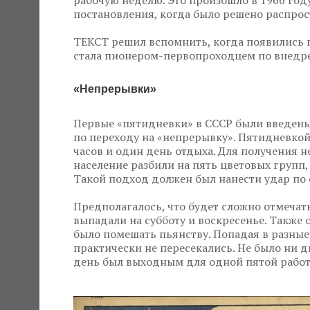
рабочую неделю. Это произошло в 1966 году
постановления, когда было решено распрос
ТЕКСТ решил вспомнить, когда появились 
стала пионером-первопроходцем по внедре
«Непрерывки»
Первые «пятидневки» в СССР были введены 
по переходу на «непрерывку». Пятидневкой
часов и один день отдыха. Для получения 
население разбили на пять цветовых групп,
Такой подход должен был нанести удар по 
Предполагалось, что будет сложно отмечат
выпадали на субботу и воскресенье. Такж
было помешать пьянству. Попадая в разные
практически не пересекались. Не было ни д
день был выходным для одной пятой рабо