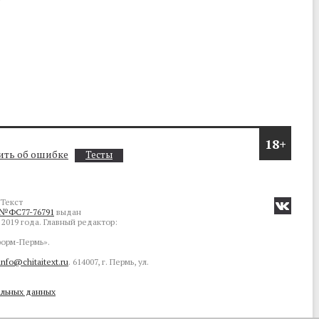
18+
ть об ошибке
Тесты
Текст
№ФС77-76791
выдан
2019 года. Главный редактор:
орм-Пермь».
info@chitaitext.ru
. 614007, г. Пермь, ул.
альных данных