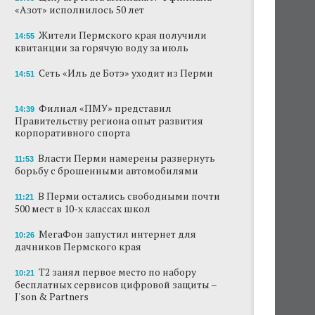
«Азот» исполнилось 50 лет
Сеть «Иль де Ботэ» уходит из Перми
Жители Пермского края получили
14:55
квитанции за горячую воду за июль
Власти Перми намерены развернуть борьбу
с брошенными автомобилями
Сеть «Иль де Ботэ» уходит из Перми
14:51
Продажи туров из Перми в Абхазию упали
на 30%
Филиал «ПМУ» представил
14:39
Правительству региона опыт развития
Власти вернулись к проекту большого
корпоративного спорта
стадиона в Камской долине Перми
Власти Перми намерены развернуть
11:53
В Перми закрывается ресторан «Желтая
борьбу с брошенными автомобилями
лисица»
В Перми остались свободными почти
11:21
В Перми в пустой чаше бассейна пройдет
500 мест в 10-х классах школ
театральный фестиваль
МегаФон запустил интернет для
10:26
дачников Пермского края
В Перми туристические объекты начали
оформление сертификатов для китайцев
Т2 занял первое место по набору
10:21
бесплатных сервисов цифровой защиты –
J'son & Partners