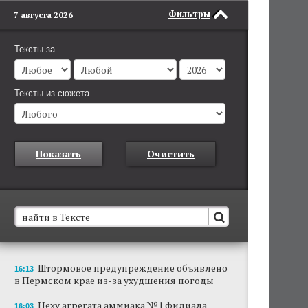
Фильтры
7 августа 2026
Тексты за
Тексты из сюжета
Показать
Очистить
В Пермском крае установят новые станции
Штормовое предупреждение объявлено
16:13
обнаружения беспилотников
в Пермском крае из-за ухудшения погоды
Они используются для обнаружения и
отслеживания БПЛА в воздухе.
Цеху агрегата аммиака №1 филиала
16:03