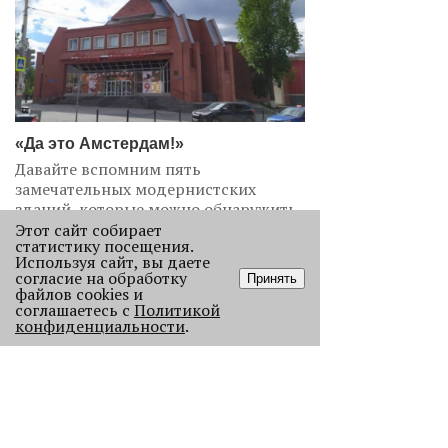
«Да это Амстердам!»
Давайте вспомним пять
замечательных модернистских
зданий, которые можно обнаружить
в Перми.
Этот сайт собирает
статистику посещения.
3585
Используя сайт, вы даете
согласие на обработку
Принять
файлов cookies и
соглашаетесь с
Политикой
конфиденциальности
.