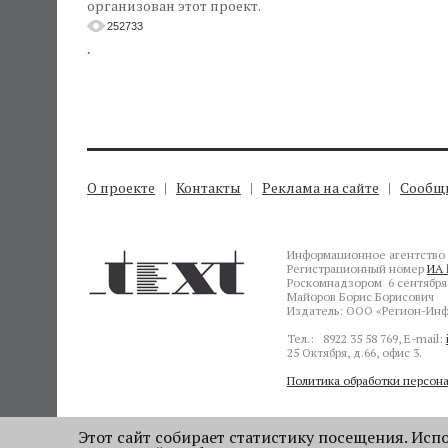
организован этот проект.
252733
.
О проекте
Контакты
Реклама на сайте
Сообщи
Информационное агентство 
Регистрационный номер
ИА 
Роскомнадзором 6 сентября 
Майоров Борис Борисович
Издатель: ООО «Регион-Инф
Тел.: 8922 35 58 769, E-mail:
25 Октября, д.66, офис 3.
Политика обработки персон
Этот сайт собирает статистику посещения. Испол