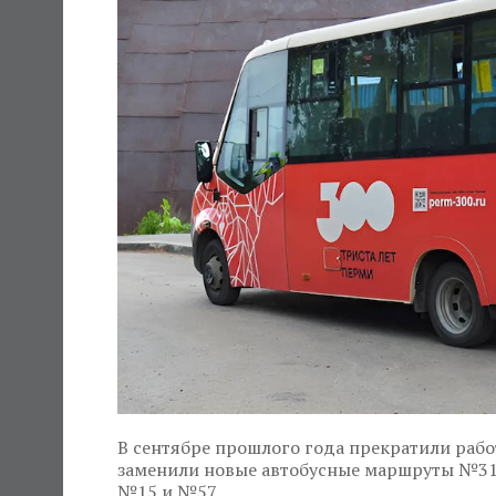
В сентябре прошлого года прекратили раб
заменили новые автобусные маршруты №31
№15 и №57.