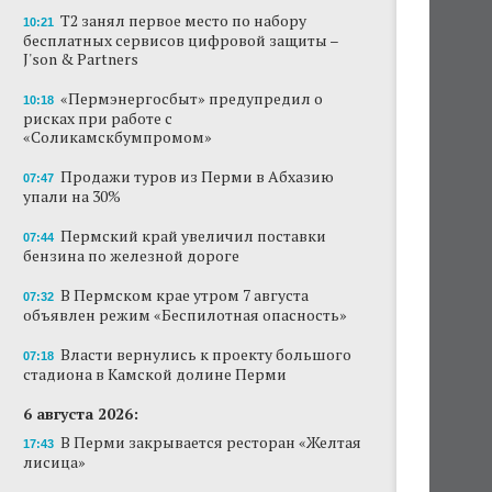
Т2 занял первое место по набору
10:21
бесплатных сервисов цифровой защиты –
J'son & Partners
«Пермэнергосбыт» предупредил о
10:18
рисках при работе с
«Соликамскбумпромом»
Продажи туров из Перми в Абхазию
07:47
упали на 30%
Пермский край увеличил поставки
07:44
бензина по железной дороге
В Пермском крае утром 7 августа
07:32
объявлен режим «Беспилотная опасность»
Власти вернулись к проекту большого
07:18
стадиона в Камской долине Перми
6 августа 2026:
В Перми закрывается ресторан «Желтая
17:43
лисица»