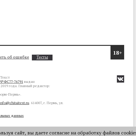
18+
ть об ошибке
Тесты
Текст
№ФС77-76791
выдан
2019 года. Главный редактор:
орм-Пермь».
info@chitaitext.ru
. 614007, г. Пермь, ул.
альных данных
ьзуя сайт, вы даете согласие на обработку файлов cookie