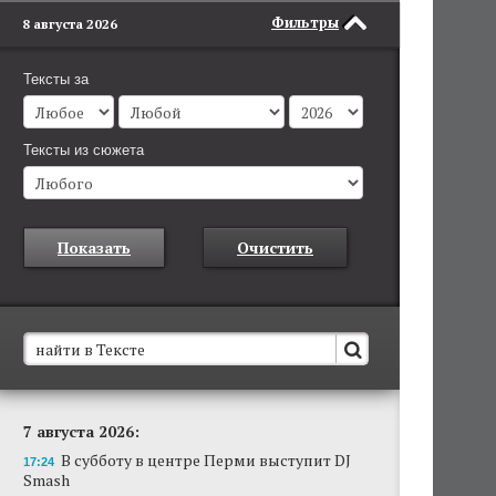
Фильтры
8 августа 2026
Тексты за
Тексты из сюжета
Показать
Очистить
В Пермском крае установят новые станции
7 августа 2026:
обнаружения беспилотников
В субботу в центре Перми выступит DJ
Они используются для обнаружения и
17:24
Smash
отслеживания БПЛА в воздухе.