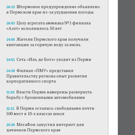
Штормовое предупреждение объявлено
16:13
В субботу в центре Перми выступит DJ Smash
в Пермском крае из-за ухудшения погоды
Сеть «Иль де Ботэ» уходит из Перми
Цеху агрегата аммиака №1 филиала
16:03
«Азот» исполнилось 50 лет
Власти Перми намерены развернуть борьбу
с брошенными автомобилями
Жители Пермского края получили
14:55
квитанции за горячую воду за июль
Продажи туров из Перми в Абхазию упали
на 30%
Сеть «Иль де Ботэ» уходит из Перми
14:51
Власти вернулись к проекту большого
Филиал «ПМУ» представил
14:39
стадиона в Камской долине Перми
Правительству региона опыт развития
корпоративного спорта
В Перми закрывается ресторан «Желтая
лисица»
Власти Перми намерены развернуть
11:53
борьбу с брошенными автомобилями
В Перми в пустой чаше бассейна пройдет
театральный фестиваль
В Перми остались свободными почти
11:21
500 мест в 10-х классах школ
МегаФон запустил интернет для
10:26
дачников Пермского края