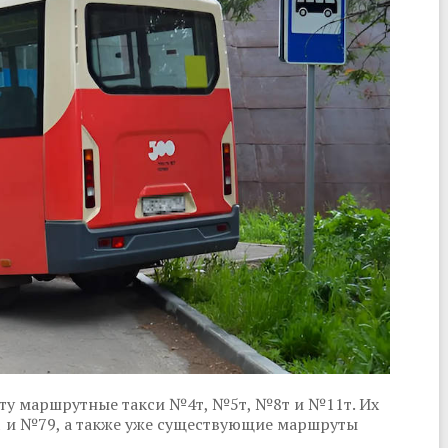
оту маршрутные такси №4т, №5т, №8т и №11т. Их
 и №79, а также уже существующие маршруты