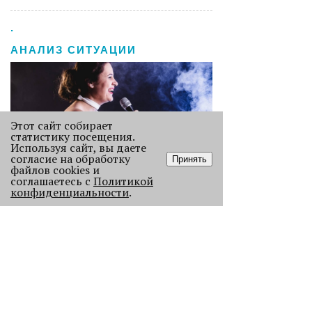
.
АНАЛИЗ СИТУАЦИИ
Этот сайт собирает
статистику посещения.
Используя сайт, вы даете
согласие на обработку
Принять
файлов cookies и
соглашаетесь с
Политикой
Старикам тут не место?
конфиденциальности
.
В Перми 50-летних гостей не
пустили в бар - зумеры не хотят петь
песни миллениалов в караоке.
2454