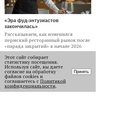
«Эра фуд-энтузиастов
закончилась»
Рассказываем, как изменился
пермский ресторанный рынок после
«парада закрытий» в начале 2026
года.
Этот сайт собирает
2270
статистику посещения.
Используя сайт, вы даете
согласие на обработку
Принять
файлов cookies и
соглашаетесь с
Политикой
конфиденциальности
.
Как выглядела новогодняя Пермь в
прошлом веке