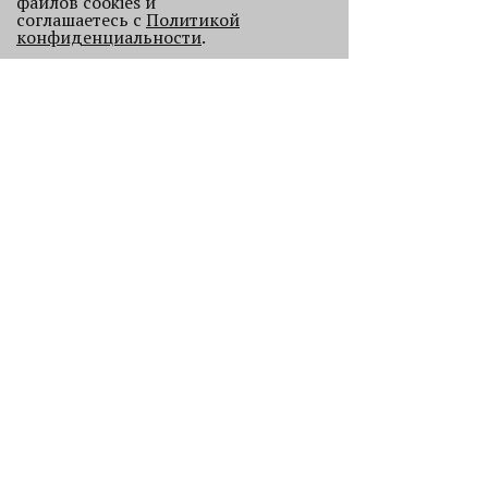
файлов cookies и
соглашаетесь с
Политикой
конфиденциальности
.
Старикам тут не место?
В Перми 50-летних гостей не
пустили в бар - зумеры не хотят петь
песни миллениалов в караоке.
2225
Без Будды и вина: каких проектов
лишилась Пермь в 2025 году