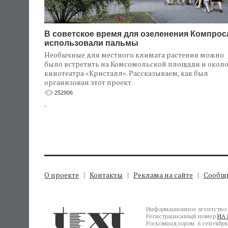
В советское время для озеленения Компрос
использовали пальмы
Необычные для местного климата растения можно
было встретить на Комсомольской площади и окол
кинотеатра «Кристалл». Рассказываем, как был
организован этот проект.
252906
.
О проекте
Контакты
Реклама на сайте
Сообщи
Информационное агентство 
Регистрационный номер
ИА 
Роскомнадзором 6 сентября 