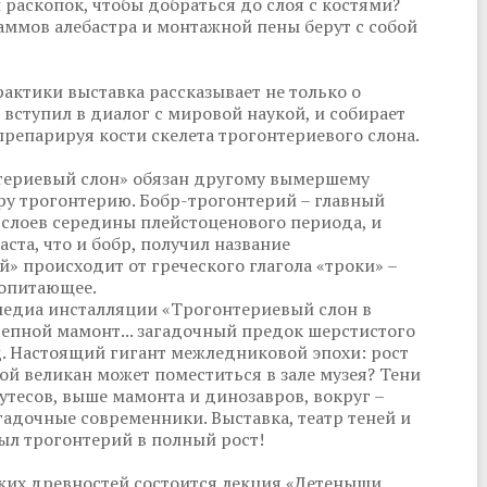
 раскопок, чтобы добраться до слоя с костями?
аммов алебастра и монтажной пены берут с собой
актики выставка рассказывает не только о
й вступил в диалог с мировой наукой, и собирает
препарируя кости скелета трогонтериевого слона.
териевый слон» обязан другому вымершему
ру трогонтерию. Бобр-трогонтерий – главный
 слоев середины плейстоценового периода, и
ста, что и бобр, получил название
» происходит от греческого глагола «троки» –
копитающее.
медиа инсталляции «Трогонтериевый слон в
тепной мамонт... загадочный предок шерстистого
д. Настоящий гигант межледниковой эпохи: рост
кой великан может поместиться в зале музея? Тени
 утесов, выше мамонта и динозавров, вокруг –
агадочные современники. Выставка, театр теней и
ыл трогонтерий в полный рост!
рмских древностей состоится лекция «Детеныши