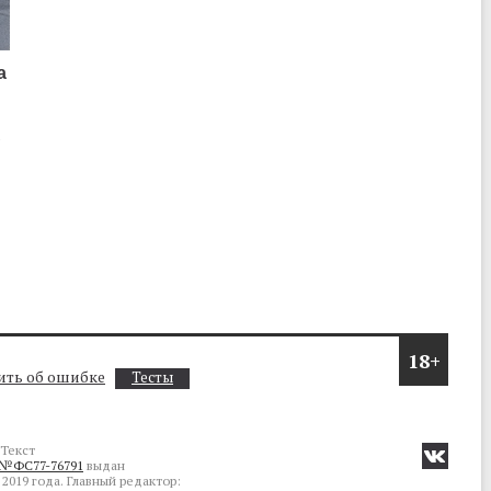
а
о
18+
ть об ошибке
Тесты
Текст
№ФС77-76791
выдан
2019 года. Главный редактор: