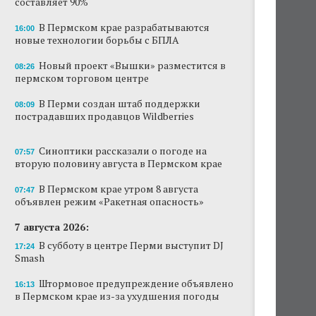
составляет 90%
Новый проект «Вышки» разместится в
В Пермском крае разрабатываются
16:00
пермском торговом центре
новые технологии борьбы с БПЛА
В Перми создан штаб поддержки
Новый проект «Вышки» разместится в
08:26
пострадавших продавцов Wildberries
пермском торговом центре
В субботу в центре Перми выступит DJ Smash
В Перми создан штаб поддержки
08:09
пострадавших продавцов Wildberries
Сеть «Иль де Ботэ» уходит из Перми
Синоптики рассказали о погоде на
07:57
Власти Перми намерены развернуть борьбу
вторую половину августа в Пермском крае
с брошенными автомобилями
В Пермском крае утром 8 августа
07:47
Продажи туров из Перми в Абхазию упали
объявлен режим «Ракетная опасность»
на 30%
7 августа 2026:
Власти вернулись к проекту большого
В субботу в центре Перми выступит DJ
17:24
стадиона в Камской долине Перми
Smash
Штормовое предупреждение объявлено
16:13
в Пермском крае из-за ухудшения погоды