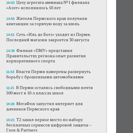
Цеху агрегата аммиака №1 филиала
16:03
«Азот» исполнилось 50 лет
Жители Пермского края получили
14:55
квитанции за горячую воду за июль
Сеть «Иль де Ботэ» уходит из Перми.
14:51
Последний магазин закроется 30 августа
Филиал «ПМУ» представил
14:39
Правительству региона опыт развития
корпоративного спорта
Власти Перми намерены развернуть
11:53
борьбу с брошенными автомобилями
В Перми остались свободными почти
11:21
500 мест в 10-х классах школ
МегаФон запустил интернет для
10:26
дачников Пермского края
Т2 занял первое место по набору
10:21
бесплатных сервисов цифровой защиты –
J'son & Partners