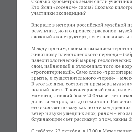
Сколько кубометров земли сняли участники
Кто были «соседом» слона? Сколько килогр
участники экспедиции?
Впервые в истории российской музейной пр
результате, но и о процессе раскопок: музе
сложный «конструктор», восстанавливая и 
Между прочим, своим называнием «трогон
животному плейстоценового периода – боб
палеонтологический маркер геологических
слон, найденный в отложениях того же возра
«трогонтериевый». Само слово «трогонтерий
грызть, и существительного «терий» – мле
В этот же день состоится премьера мульти
полный рост». Трогонтериевый слон, или с
мамонта, живший более 200 тысяч лет наза
до пяти метров, вес до семи тонн! Разве та
его скользят по залу как по стенам древних
ветер и звуки ушедших эпох, рядом – его з
блуждающий свет расскажут о том, каким б
С субботу, 22 октября, в 17.00 в Музее пе