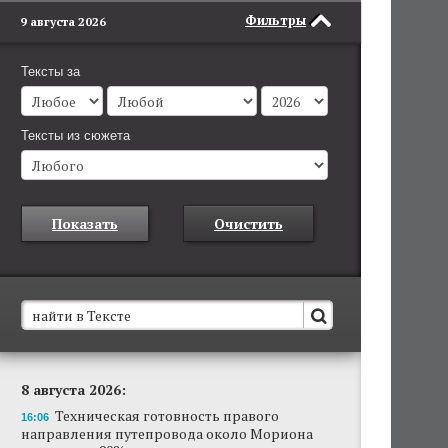
Фильтры
9 августа 2026
Тексты за
Тексты из сюжета
Показать
Очистить
В Пермском крае установят новые станции
8 августа 2026:
обнаружения беспилотников
Техническая готовность правого
Они используются для обнаружения и
16:06
направления путепровода около Мориона
отслеживания БПЛА в воздухе.