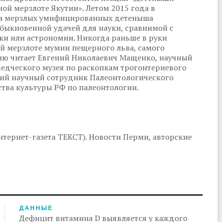
ой мерзлоте Якутии». Летом 2015 года в
ва мерзлых умифицированных детеныша
обыкновенной удачей для науки, сравнимой с
и или астрономии. Никогда раньше в руки
й мерзлоте мумии пещерного льва, самого
ию читает Евгений Николаевич Мащенко, научный
едческого музея по раскопкам трогонтериевого
ший научный сотрудник Палеонтологического
ства культуры РФ по палеонтологии.
тернет-газета ТЕКСТ). Новости Перми, авторские
ДАННЫЕ
Дефицит витамина D выявляется у каждого