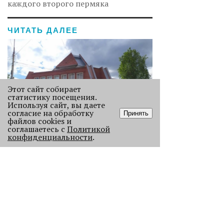
каждого второго пермяка
ЧИТАТЬ ДАЛЕЕ
Этот сайт собирает
статистику посещения.
Используя сайт, вы даете
согласие на обработку
Принять
файлов cookies и
соглашаетесь с
Политикой
«Да это Амстердам!»
конфиденциальности
.
Давайте вспомним пять
замечательных модернистских
зданий, которые можно обнаружить
в Перми.
3365