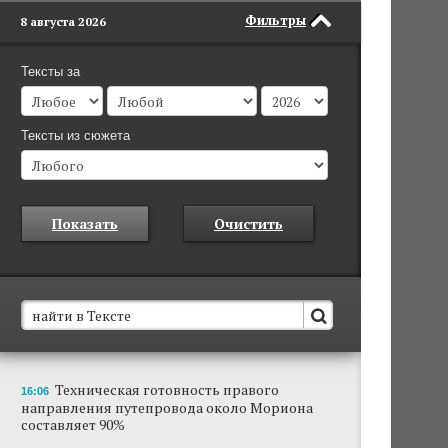
Фильтры
8 августа 2026
Тексты за
Тексты из сюжета
Показать
Очистить
В Пермском крае установят новые станции
Техническая готовность правого
16:06
обнаружения беспилотников
направления путепровода около Мориона
Они используются для обнаружения и
составляет 90%
отслеживания БПЛА в воздухе.