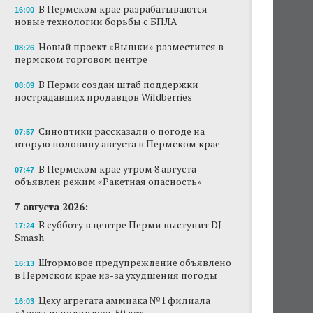
В Пермском крае разрабатываются
16:00
Новый проект «Вышки» разместится в
новые технологии борьбы с БПЛА
пермском торговом центре
Новый проект «Вышки» разместится в
08:26
пермском торговом центре
В Перми создан штаб поддержки
пострадавших продавцов Wildberries
В Перми создан штаб поддержки
08:09
пострадавших продавцов Wildberries
В субботу в центре Перми выступит DJ Smash
Сеть «Иль де Ботэ» уходит из Перми
Синоптики рассказали о погоде на
07:57
вторую половину августа в Пермском крае
Власти Перми намерены развернуть борьбу
с брошенными автомобилями
В Пермском крае утром 8 августа
07:47
объявлен режим «Ракетная опасность»
Продажи туров из Перми в Абхазию упали
7 августа 2026:
на 30%
В субботу в центре Перми выступит DJ
17:24
Власти вернулись к проекту большого
Smash
стадиона в Камской долине Перми
Штормовое предупреждение объявлено
16:13
в Пермском крае из-за ухудшения погоды
Цеху агрегата аммиака №1 филиала
16:03
«Азот» исполнилось 50 лет