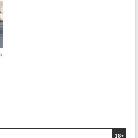
а
о
18+