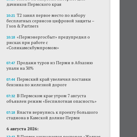
дачников Пермского края
Продажи туров из Перми в Абхазию упали
на 30%
Т2 занял первое место по набору
10:21
бесплатных сервисов цифровой защиты –
J'son & Partners
Власти вернулись к проекту большого
стадиона в Камской долине Перми
«Пермэнергосбыт» предупредил о
10:18
рисках при работе с
В Перми закрывается ресторан «Желтая
«Соликамскбумпромом»
лисица»
В Перми в пустой чаше бассейна пройдет
Продажи туров из Перми в Абхазию
07:47
театральный фестиваль
упали на 30%
В Перми туристические объекты начали
Пермский край увеличил поставки
07:44
оформление сертификатов для китайцев
бензина по железной дороге
В Пермском крае утром 7 августа
Ученые рассказали о причинах активности
07:32
змей в Пермском крае
объявлен режим «Беспилотная опасность»
Власти вернулись к проекту большого
Ученые начали изучение состояния
07:18
стадиона в Камской долине Перми
Кунгурской ледяной пещеры
6 августа 2026:
В Перми закрывается ресторан «Желтая