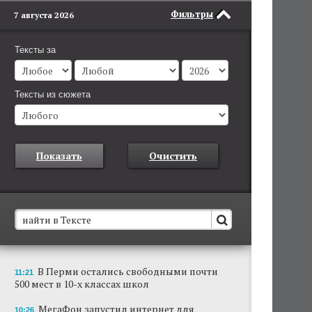
Фильтры
7 августа 2026
Тексты за
Тексты из сюжета
Показать
Очистить
В Пермском крае установят новые станции
В Перми остались свободными почти
11:21
обнаружения беспилотников
500 мест в 10-х классах школ
Они используются для обнаружения и
отслеживания БПЛА в воздухе.
МегаФон запустил интернет для
10:26