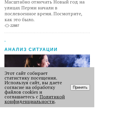
Масштабно отмечать Новый год на
улицах Перми начали в
послевоенное время. Посмотрите,
как это было.
22887
.
АНАЛИЗ СИТУАЦИИ
Этот сайт собирает
статистику посещения.
Используя сайт, вы даете
согласие на обработку
Принять
файлов cookies и
соглашаетесь с
Политикой
конфиденциальности
.
Старикам тут не место?
В Перми 50-летних гостей не
пустили в бар - зумеры не хотят петь
песни миллениалов в караоке.