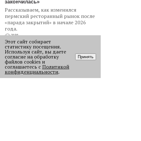
закончилась»
Рассказываем, как изменился
пермский ресторанный рынок после
«парада закрытий» в начале 2026
года.
2131
Этот сайт собирает
статистику посещения.
Используя сайт, вы даете
согласие на обработку
Принять
файлов cookies и
соглашаетесь с
Политикой
конфиденциальности
.
Как выглядела новогодняя Пермь в
прошлом веке
Масштабно отмечать Новый год на
улицах Перми начали в
послевоенное время. Посмотрите,
как это было.