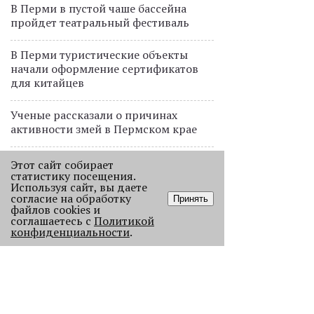
В Перми в пустой чаше бассейна
пройдет театральный фестиваль
В Перми туристические объекты
начали оформление сертификатов
для китайцев
Ученые рассказали о причинах
активности змей в Пермском крае
Ученые начали изучение состояния
Этот сайт собирает
Кунгурской ледяной пещеры
статистику посещения.
Используя сайт, вы даете
согласие на обработку
Принять
На одном из участков реки Мулянка
файлов cookies и
соглашаетесь с
Политикой
завершена очистка берега от
конфиденциальности
.
нефтепродуктов
В Перми этим летом водители такси
работают без отпусков