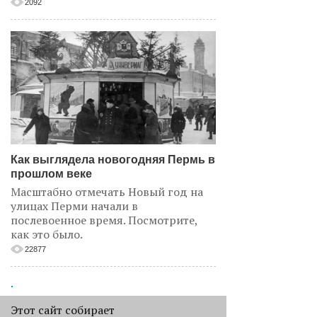
2092
Как выглядела новогодняя Пермь в
прошлом веке
Масштабно отмечать Новый год на
улицах Перми начали в
послевоенное время. Посмотрите,
как это было.
22877
.
АНАЛИЗ СИТУАЦИИ
Этот сайт собирает