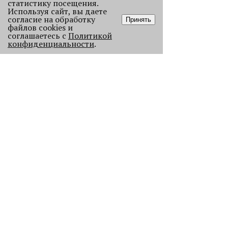
статистику посещения.
Используя сайт, вы даете
согласие на обработку
Принять
файлов cookies и
соглашаетесь с
Политикой
конфиденциальности
.
Старикам тут не место?
В Перми 50-летних гостей не
пустили в бар - зумеры не хотят петь
песни миллениалов в караоке.
2358