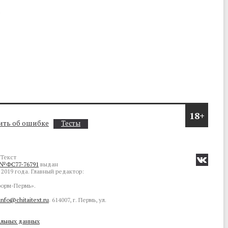
о
18+
ть об ошибке
Тесты
Текст
№ФС77-76791
выдан
2019 года. Главный редактор:
орм-Пермь».
info@chitaitext.ru
. 614007, г. Пермь, ул.
альных данных