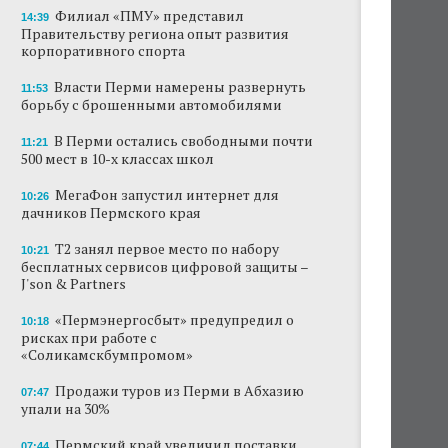
Филиал «ПМУ» представил
14:39
Правительству региона опыт развития
корпоративного спорта
Власти Перми намерены развернуть
11:53
борьбу с брошенными автомобилями
В Перми остались свободными почти
11:21
500 мест в 10-х классах школ
МегаФон запустил интернет для
10:26
дачников Пермского края
Т2 занял первое место по набору
10:21
бесплатных сервисов цифровой защиты –
J'son & Partners
«Пермэнергосбыт» предупредил о
10:18
рисках при работе с
«Соликамскбумпромом»
Продажи туров из Перми в Абхазию
07:47
упали на 30%
Пермский край увеличил поставки
07:44