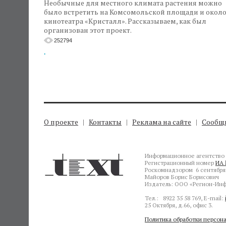
Необычные для местного климата растения можно
было встретить на Комсомольской площади и окол
кинотеатра «Кристалл». Рассказываем, как был
организован этот проект.
252794
.
О проекте
Контакты
Реклама на сайте
Сообщи
Информационное агентство 
Регистрационный номер
ИА 
Роскомнадзором 6 сентября 
Майоров Борис Борисович
Издатель: ООО «Регион-Инф
Тел.: 8922 35 58 769, E-mail:
25 Октября, д.66, офис 3.
Политика обработки персон