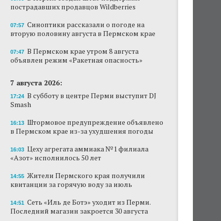
пострадавших продавцов Wildberries
Новый проект «Вышки» разместится в
пермском торговом центре
Синоптики рассказали о погоде на
07:57
вторую половину августа в Пермском крае
В Перми создан штаб поддержки
пострадавших продавцов Wildberries
В Пермском крае утром 8 августа
07:47
объявлен режим «Ракетная опасность»
В субботу в центре Перми выступит DJ Smash
7 августа 2026:
Сеть «Иль де Ботэ» уходит из Перми
В субботу в центре Перми выступит DJ
17:24
Smash
Власти Перми намерены развернуть борьбу
с брошенными автомобилями
Штормовое предупреждение объявлено
16:13
в Пермском крае из-за ухудшения погоды
Продажи туров из Перми в Абхазию упали
на 30%
Цеху агрегата аммиака №1 филиала
16:03
«Азот» исполнилось 50 лет
Власти вернулись к проекту большого
стадиона в Камской долине Перми
Жители Пермского края получили
14:55
квитанции за горячую воду за июль
Сеть «Иль де Ботэ» уходит из Перми.
14:51
Последний магазин закроется 30 августа