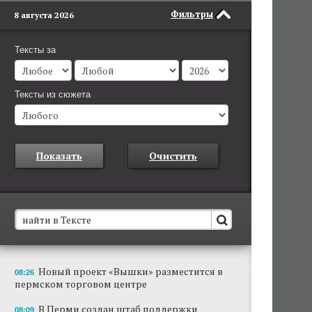
Фильтры
8 августа 2026
Тексты за
Тексты из сюжета
Показать
Очистить
В Пермском крае установят новые станции
Новый проект «Вышки» разместится в
08:26
обнаружения беспилотников
пермском торговом центре
Они используются для обнаружения и
отслеживания БПЛА в воздухе.
В Перми создан штаб поддержки
08:09