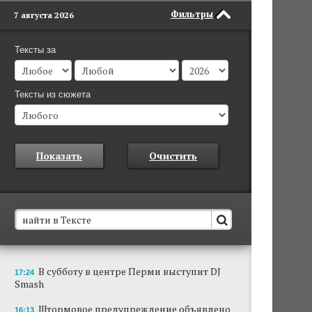
Фильтры
7 августа 2026
Тексты за
Тексты из сюжета
Показать
Очистить
В Пермском крае установят новые станции
В субботу в центре Перми выступит DJ
17:24
обнаружения беспилотников
Smash
Они используются для обнаружения и
отслеживания БПЛА в воздухе.
Штормовое предупреждение объявлено
16:13