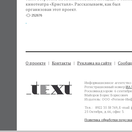
кинотеатра «Кристалл». Рассказываем, как был
организован этот проект.
252676
.
О проекте
Контакты
Реклама на сайте
Сообщи
Информационное агентство 
Регистрационный номер
ИА 
Роскомнадзором 6 сентября 
Майоров Борис Борисович
Издатель: ООО «Регион-Инф
Тел.: 8922 35 58 769, E-mail:
25 Октября, д.66, офис 3.
Политика обработки персон