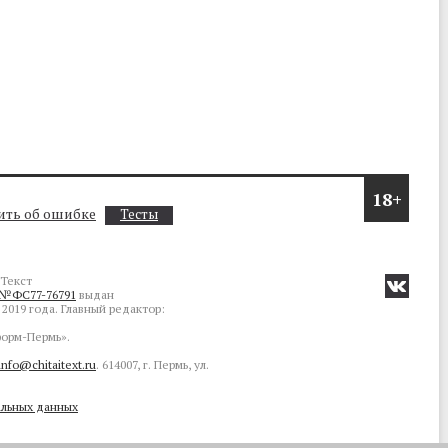
18+
ть об ошибке
Тесты
Текст
№ФС77-76791
выдан
2019 года. Главный редактор:
орм-Пермь».
info@chitaitext.ru
. 614007, г. Пермь, ул.
альных данных