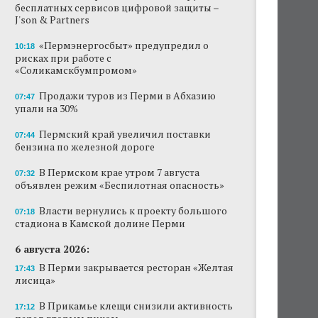
бесплатных сервисов цифровой защиты –
J'son & Partners
«Пермэнергосбыт» предупредил о
10:18
рисках при работе с
«Соликамскбумпромом»
Продажи туров из Перми в Абхазию
07:47
упали на 30%
Пермский край увеличил поставки
07:44
бензина по железной дороге
В Пермском крае утром 7 августа
07:32
объявлен режим «Беспилотная опасность»
Власти вернулись к проекту большого
07:18
стадиона в Камской долине Перми
6 августа 2026:
В Перми закрывается ресторан «Желтая
17:43
лисица»
В Прикамье клещи снизили активность
17:12