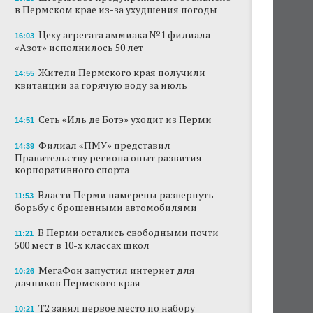
в Пермском крае из-за ухудшения погоды
В субботу в центре Перми выступит DJ Smash
Цеху агрегата аммиака №1 филиала
16:03
«Азот» исполнилось 50 лет
Сеть «Иль де Ботэ» уходит из Перми
Жители Пермского края получили
Власти Перми намерены развернуть борьбу
14:55
квитанции за горячую воду за июль
с брошенными автомобилями
Продажи туров из Перми в Абхазию упали
Сеть «Иль де Ботэ» уходит из Перми
14:51
на 30%
Филиал «ПМУ» представил
14:39
Власти вернулись к проекту большого
Правительству региона опыт развития
стадиона в Камской долине Перми
корпоративного спорта
Власти Перми намерены развернуть
В Перми закрывается ресторан «Желтая
11:53
лисица»
борьбу с брошенными автомобилями
В Перми остались свободными почти
В Перми в пустой чаше бассейна пройдет
11:21
500 мест в 10-х классах школ
театральный фестиваль
МегаФон запустил интернет для
10:26
дачников Пермского края
Т2 занял первое место по набору
10:21