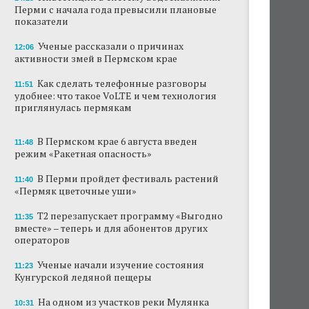
Перми с начала года превысили плановые
В Перми туристические объекты начали
показатели
оформление сертификатов для китайцев
Ученые рассказали о причинах
12:06
активности змей в Пермском крае
Ученые рассказали о причинах активности
змей в Пермском крае
Как сделать телефонные разговоры
11:51
удобнее: что такое VoLTE и чем технология
Ученые начали изучение состояния
приглянулась пермякам
Кунгурской ледяной пещеры
На одном из участков реки Мулянка
В Пермском крае 6 августа введен
11:48
завершена очистка берега от
режим «Ракетная опасность»
нефтепродуктов
В Перми пройдет фестиваль растений
11:40
В Перми этим летом водители такси
«Пермяк цветочные уши»
работают без отпусков
Т2 перезапускает программу «Выгодно
11:35
Автозаправки снизили цены на бензин в
вместе» – теперь и для абонентов других
Пермском крае
операторов
Ученые начали изучение состояния
В Перми задержали мужчину,
11:23
Кунгурской ледяной пещеры
передававшего за границу данные о
нефтепереработке
На одном из участков реки Мулянка
10:31