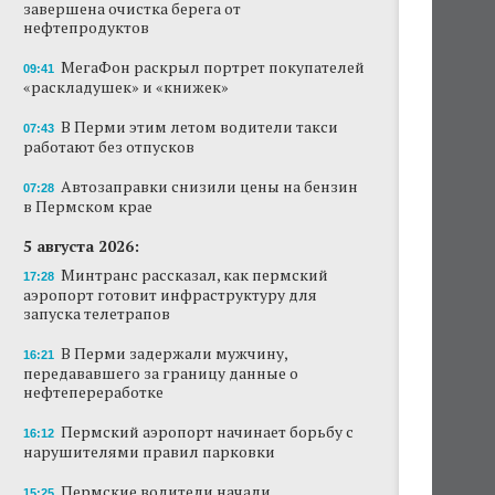
завершена очистка берега от
нефтепродуктов
МегаФон раскрыл портрет покупателей
09:41
«раскладушек» и «книжек»
В Перми этим летом водители такси
07:43
работают без отпусков
Автозаправки снизили цены на бензин
07:28
в Пермском крае
5 августа 2026:
Минтранс рассказал, как пермский
17:28
аэропорт готовит инфраструктуру для
запуска телетрапов
В Перми задержали мужчину,
16:21
передававшего за границу данные о
нефтепереработке
Пермский аэропорт начинает борьбу с
16:12
нарушителями правил парковки
Пермские водители начали
15:25