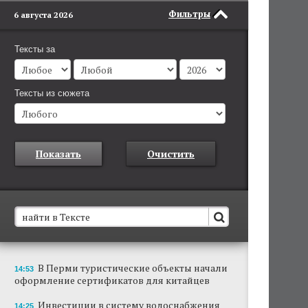
Фильтры
6 августа 2026
Тексты за
Тексты из сюжета
Показать
Очистить
В Пермском крае установят новые станции
В Перми туристические объекты начали
14:53
обнаружения беспилотников
оформление сертификатов для китайцев
Они используются для обнаружения и
отслеживания БПЛА в воздухе.
Инвестиции в систему водоснабжения
14:25