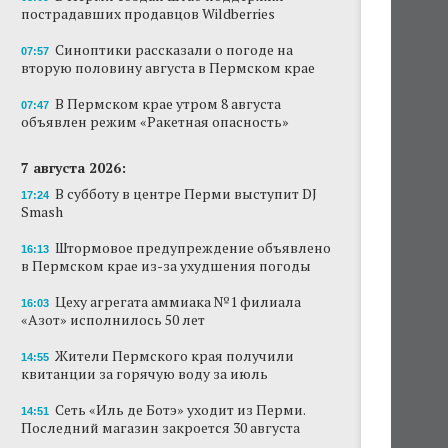
пострадавших продавцов Wildberries
Новый проект «Вышки» разместится в
пермском торговом центре
Синоптики рассказали о погоде на
07:57
вторую половину августа в Пермском крае
В Перми создан штаб поддержки
пострадавших продавцов Wildberries
В Пермском крае утром 8 августа
07:47
объявлен режим «Ракетная опасность»
В субботу в центре Перми выступит DJ Smash
7 августа 2026:
Сеть «Иль де Ботэ» уходит из Перми
В субботу в центре Перми выступит DJ
17:24
Smash
Власти Перми намерены развернуть борьбу
с брошенными автомобилями
Штормовое предупреждение объявлено
16:13
в Пермском крае из-за ухудшения погоды
Продажи туров из Перми в Абхазию упали
на 30%
Цеху агрегата аммиака №1 филиала
16:03
«Азот» исполнилось 50 лет
Власти вернулись к проекту большого
стадиона в Камской долине Перми
Жители Пермского края получили
14:55
квитанции за горячую воду за июль
Сеть «Иль де Ботэ» уходит из Перми.
14:51
Последний магазин закроется 30 августа