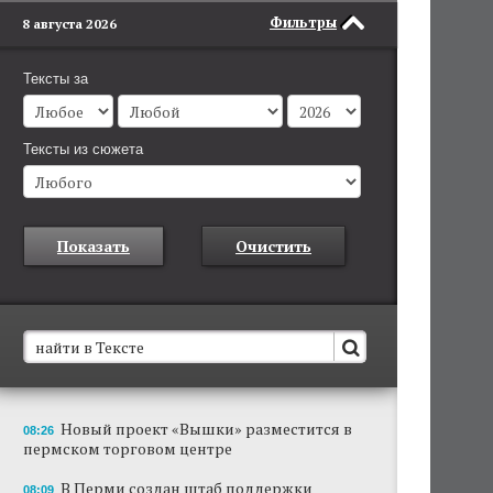
Фильтры
8 августа 2026
Тексты за
Тексты из сюжета
Показать
Очистить
В Пермском крае установят новые станции
Новый проект «Вышки» разместится в
08:26
обнаружения беспилотников
пермском торговом центре
Они используются для обнаружения и
отслеживания БПЛА в воздухе.
В Перми создан штаб поддержки
08:09