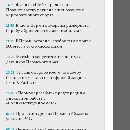
Филиал «ПМУ» представил
14:39
Правительству региона опыт развития
корпоративного спорта
Власти Перми намерены развернуть
11:53
борьбу с брошенными автомобилями
В Перми остались свободными почти
11:21
500 мест в 10-х классах школ
МегаФон запустил интернет для
10:26
дачников Пермского края
Т2 занял первое место по набору
10:21
бесплатных сервисов цифровой защиты –
J'son & Partners
«Пермэнергосбыт» предупредил о
10:18
рисках при работе с
«Соликамскбумпромом»
Продажи туров из Перми в Абхазию
07:47
упали на 30%
Пермский край увеличил поставки
07:44