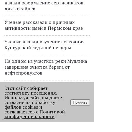
начали оформление сертификатов
для китайцев
Ученые рассказали о причинах
активности змей в Пермском крае
Ученые начали изучение состояния
Кунгурской ледяной пещеры
На одном из участков реки Мулянка
завершена очистка берега от
нефтепродуктов
В Перми этим летом водители такси
Этот сайт собирает
работают без отпусков
статистику посещения.
Используя сайт, вы даете
согласие на обработку
Принять
файлов cookies и
ПРОЕКТЫ
соглашаетесь с
Политикой
конфиденциальности
.
В Перми голосовой робот будет
обрабатывать звонки от
пассажиров общественного