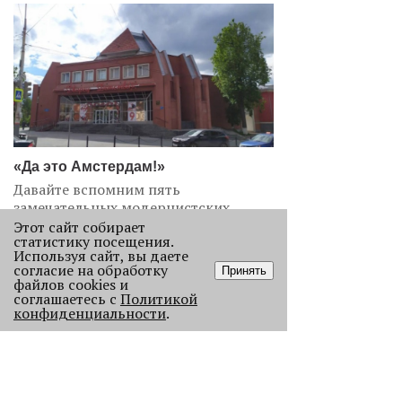
«Да это Амстердам!»
Давайте вспомним пять
замечательных модернистских
зданий, которые можно обнаружить
Этот сайт собирает
статистику посещения.
в Перми.
Используя сайт, вы даете
3479
согласие на обработку
Принять
файлов cookies и
соглашаетесь с
Политикой
конфиденциальности
.