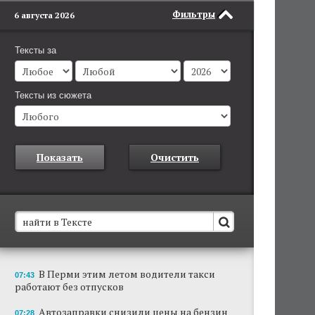
Фильтры
6 августа 2026
Тексты за
Тексты из сюжета
Показать
Очистить
В Пермском крае установят новые станции
В Перми этим летом водители такси
07:43
обнаружения беспилотников
работают без отпусков
Они используются для обнаружения и
отслеживания БПЛА в воздухе.
Автозаправки снизили цены на бензин
07:28