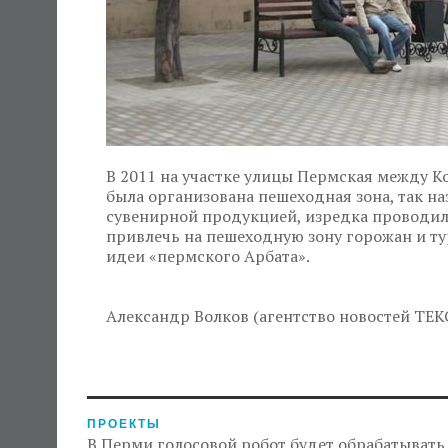
В 2011 на участке улицы Пермская между К
была организована пешеходная зона, так н
сувенирной продукцией, изредка проводил
привлечь на пешеходную зону горожан и тур
идеи «пермского Арбата».
Александр Волков (агентство новостей ТЕК
ПРОЕКТЫ
В Перми голосовой робот будет обрабатывать