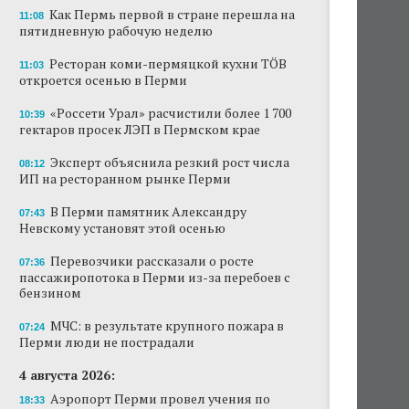
Как Пермь первой в стране перешла на
11:08
пятидневную рабочую неделю
Ресторан коми-пермяцкой кухни TÖB
11:03
откроется осенью в Перми
«Россети Урал» расчистили более 1 700
10:39
гектаров просек ЛЭП в Пермском крае
Эксперт объяснила резкий рост числа
08:12
ИП на ресторанном рынке Перми
В Перми памятник Александру
07:43
Невскому установят этой осенью
Перевозчики рассказали о росте
07:36
пассажиропотока в Перми из-за перебоев с
бензином
МЧС: в результате крупного пожара в
07:24
Перми люди не пострадали
4 августа 2026:
Аэропорт Перми провел учения по
18:33