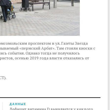
омсомольским проспектом и ул. Газеты Звезда
азываемый «пермский Арбат». Там стояли киоски с
ись события. Однако тогда не получилось
истов, осенью 2019 года власти отказались от
СТ).
ДАННЫЕ
Дефицит витамина D выявляется у каждого