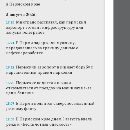
в Пермском крае
В Перми этим летом водители такси
работают без отпусков
5 августа 2026:
Минтранс рассказал, как пермский
17:28
Автозаправки снизили цены на бензин в
аэропорт готовит инфраструктуру для
Пермском крае
запуска телетрапов
В Перми задержали мужчину,
В Перми задержали мужчину,
16:21
передававшего за границу данные о
передававшего за границу данные о
нефтепереработке
нефтепереработке
Пермские водители начали отказываться от
Пермский аэропорт начинает борьбу с
поездок на машинах из-за цены бензина
16:12
нарушителями правил парковки
Как Пермь первой в стране перешла на
Пермские водители начали
15:25
пятидневную рабочую неделю
отказываться от поездок на машинах из-за
цены бензина
Ресторан коми-пермяцкой кухни TÖB
откроется осенью в Перми
В Перми появится сквер, посвящённый
15:07
речному флоту
АНАЛИЗ СИТУАЦИИ
Эксперт объяснила резкий рост числа ИП на
В Пермском крае днем 5 августа ввели
12:03
ресторанном рынке Перми
режим «Беспилотная опасность»