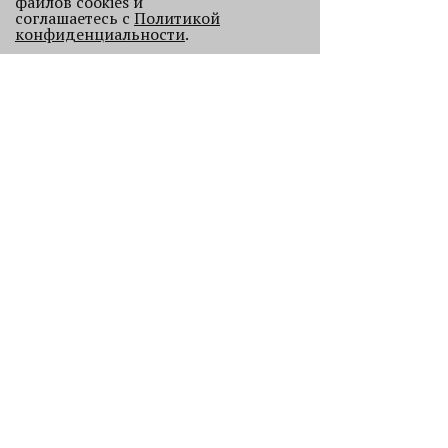
файлов cookies и
соглашаетесь с
Политикой
конфиденциальности
.
Старикам тут не место?
В Перми 50-летних гостей не
пустили в бар - зумеры не хотят петь
песни миллениалов в караоке.
2240
Без Будды и вина: каких проектов
лишилась Пермь в 2025 году