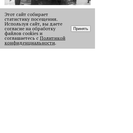
Как выглядела новогодняя Пермь в
Этот сайт собирает
прошлом веке
статистику посещения.
Используя сайт, вы даете
Масштабно отмечать Новый год на
согласие на обработку
Принять
улицах Перми начали в
файлов cookies и
послевоенное время. Посмотрите,
соглашаетесь с
Политикой
конфиденциальности
как это было.
.
22786
.
АНАЛИЗ СИТУАЦИИ
Старикам тут не место?