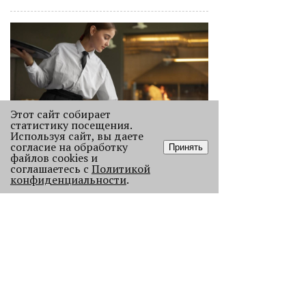
Этот сайт собирает
статистику посещения.
Используя сайт, вы даете
согласие на обработку
«Эра фуд-энтузиастов
Принять
файлов cookies и
закончилась»
соглашаетесь с
Политикой
Рассказываем, как изменился
конфиденциальности
.
пермский ресторанный рынок после
«парада закрытий» в начале 2026
года.
1948