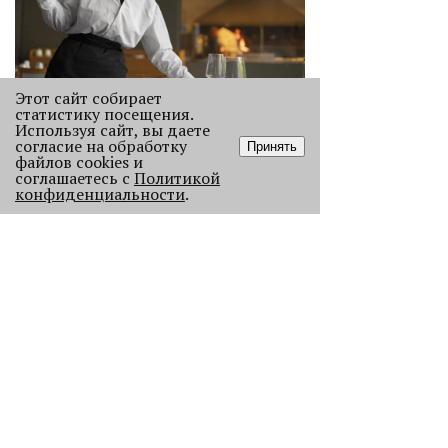
Этот сайт собирает
статистику посещения.
«Эра фуд-энтузиастов
Используя сайт, вы даете
закончилась»
согласие на обработку
Принять
файлов cookies и
Рассказываем, как изменился
соглашаетесь с
Политикой
пермский ресторанный рынок после
конфиденциальности
.
«парада закрытий» в начале 2026
года.
1802